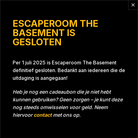
Vragen?
info@escaperoomthebasement.nl
ESCAPEROOM THE
BASEMENT IS
GESLOTEN
De Snoekers
Per 1 juli 2025 is Escaperoom The Basement
definitief gesloten. Bedankt aan iedereen die de
uitdaging is aangegaan!
Heb je nog een cadeaubon die je niet hebt
kunnen gebruiken? Geen zorgen – je kunt deze
Tijd
51:29
Datum
08-02-2020
nog steeds omwisselen voor geld. Neem
Room
Project Blue 26A8
hiervoor
contact
met ons op.
Beoordeling
5
/5 sterren