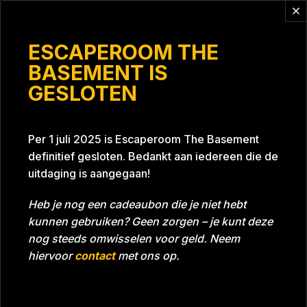
Vragen?
info@escaperoomthebasement.nl
ESCAPEROOM THE
BASEMENT IS
GESLOTEN
Bronsdijk
Per 1 juli 2025 is Escaperoom The Basement
definitief gesloten. Bedankt aan iedereen die de
uitdaging is aangegaan!
Heb je nog een cadeaubon die je niet hebt
kunnen gebruiken? Geen zorgen – je kunt deze
Tijd
Datum
27-11-2022
Bijna gehaald
nog steeds omwisselen voor geld. Neem
Room
Grill With A Thrill
hiervoor
contact
met ons op.
Beoordeling
5
/5 sterren