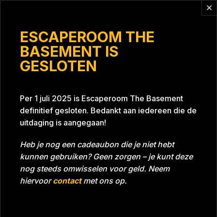
Vragen?
info@escaperoomthebasement.nl
ESCAPEROOM THE
BASEMENT IS
GESLOTEN
Grotjes
Per 1 juli 2025 is Escaperoom The Basement
definitief gesloten. Bedankt aan iedereen die de
uitdaging is aangegaan!
Heb je nog een cadeaubon die je niet hebt
kunnen gebruiken? Geen zorgen – je kunt deze
Tijd
45:58
Datum
15-10-2022
nog steeds omwisselen voor geld. Neem
Room
Project Blue 26A8
hiervoor
contact
met ons op.
Beoordeling
5
/5 sterren