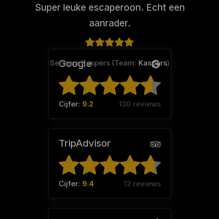
Super leuke escaperoon. Echt een
aanrader.
Google
Serisma Kaspers (Team:
Kaspers
)
Cijfer:
9.2
130 reviews
TripAdvisor
Cijfer:
9.4
12 reviews