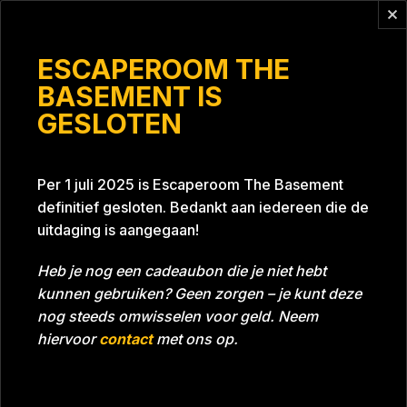
Vragen?
info@escaperoomthebasement.nl
ESCAPEROOM THE
BASEMENT IS
GESLOTEN
Loetietoeties
Per 1 juli 2025 is Escaperoom The Basement
definitief gesloten. Bedankt aan iedereen die de
uitdaging is aangegaan!
Heb je nog een cadeaubon die je niet hebt
kunnen gebruiken? Geen zorgen – je kunt deze
Tijd
58:23
Datum
13-10-2020
nog steeds omwisselen voor geld. Neem
Room
Grill With A Thrill
hiervoor
contact
met ons op.
Beoordeling
5
/5 sterren