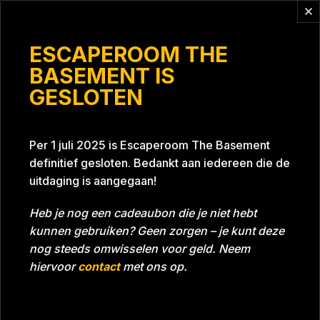
Vragen?
info@escaperoomthebasement.nl
ESCAPEROOM THE
BASEMENT IS
GESLOTEN
Probleemâ€™n? Poar neemâ€™n!
Per 1 juli 2025 is Escaperoom The Basement
definitief gesloten. Bedankt aan iedereen die de
uitdaging is aangegaan!
Heb je nog een cadeaubon die je niet hebt
kunnen gebruiken? Geen zorgen – je kunt deze
Tijd
Datum
13-08-2021
Bijna gehaald
nog steeds omwisselen voor geld. Neem
Room
Grill With A Thrill
hiervoor
contact
met ons op.
Beoordeling
5
/5 sterren