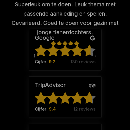
Superleuk om te doen! Leuk thema met
passende aankleding en spellen.
Gevarieerd. Goed te doen voor gezin met
jonge tienerdochters.
Google
M van stek (Team:
STEKKIES
)
Cijfer:
9.2
130 reviews
TripAdvisor
Cijfer:
9.4
12 reviews