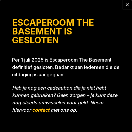
Vragen?
info@escaperoomthebasement.nl
ESCAPEROOM THE
BASEMENT IS
GESLOTEN
Red
Per 1 juli 2025 is Escaperoom The Basement
definitief gesloten. Bedankt aan iedereen die de
uitdaging is aangegaan!
Heb je nog een cadeaubon die je niet hebt
kunnen gebruiken? Geen zorgen – je kunt deze
Tijd
Datum
25-01-2023
Bijna gehaald
nog steeds omwisselen voor geld. Neem
Room
Grill With A Thrill
hiervoor
contact
met ons op.
Beoordeling
5
/5 sterren