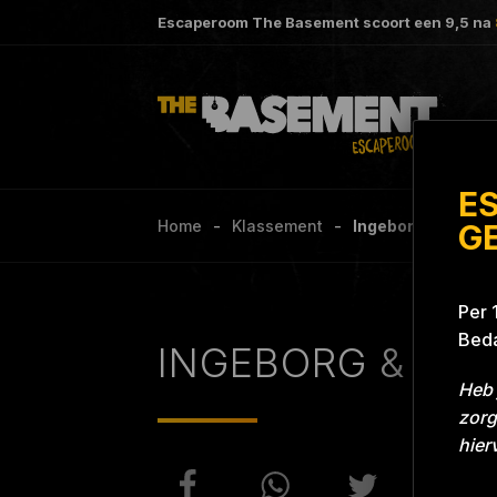
Escaperoom The Basement scoort een
9,5
na
E
Home
Klassement
Ingeborg & Alex Gri
G
Per 
Beda
INGEBORG & ALE
Heb 
zorg
hier