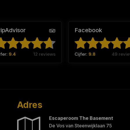
ripAdvisor
Facebook
jfer:
9.4
12 reviews
Cijfer:
9.8
49 revi
Adres
Escaperoom The Basement
De Vos van Steenwijklaan 75