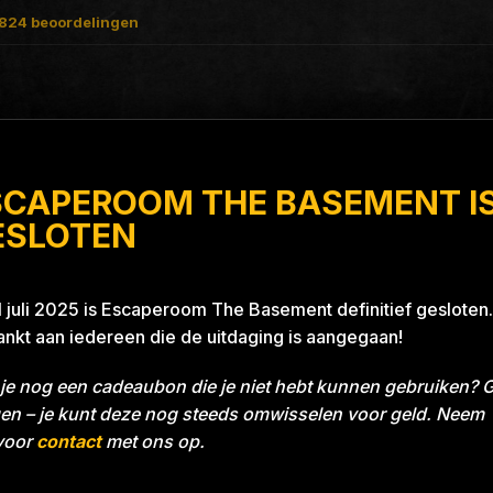
824
beoordelingen
SCAPEROOM THE BASEMENT I
ll With A Thrill
ESLOTEN
1 juli 2025 is Escaperoom The Basement definitief gesloten.
nkt aan iedereen die de uitdaging is aangegaan!
X
je nog een cadeaubon die je niet hebt kunnen gebruiken? 
en – je kunt deze nog steeds omwisselen voor geld. Neem
voor
contact
met ons op.