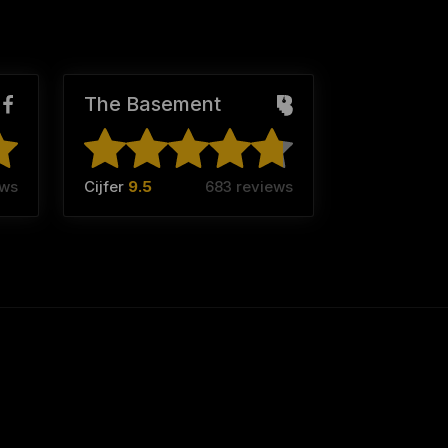
The Basement
ews
Cijfer
9.5
683 reviews