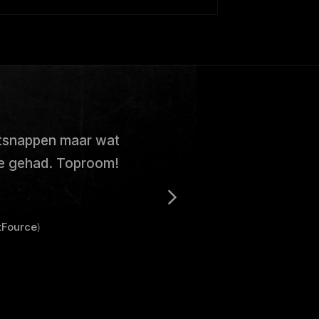
tsnappen maar wat
we gehad. Toproom!
Fource
)