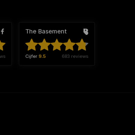
The Basement
ews
Cijfer
9.5
683 reviews