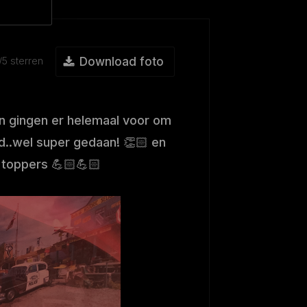
/5 sterren
Download foto
! En gingen er helemaal voor om
ld..wel super gedaan! 👏🏻 en
 toppers 💪🏻💪🏻