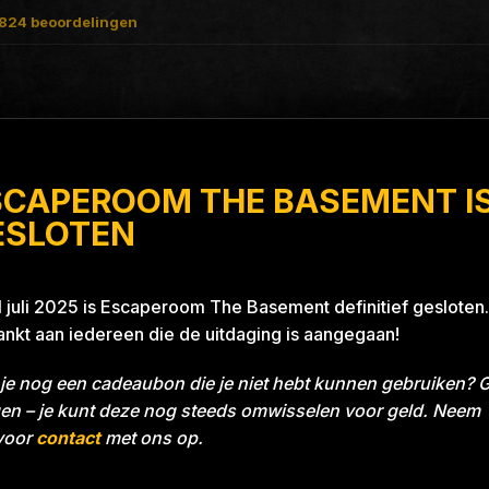
824
beoordelingen
SCAPEROOM THE BASEMENT I
raat Grill With A Thrill
ESLOTEN
1 juli 2025 is Escaperoom The Basement definitief gesloten.
nkt aan iedereen die de uitdaging is aangegaan!
 KWADRAAT
je nog een cadeaubon die je niet hebt kunnen gebruiken? 
en – je kunt deze nog steeds omwisselen voor geld. Neem
voor
contact
met ons op.