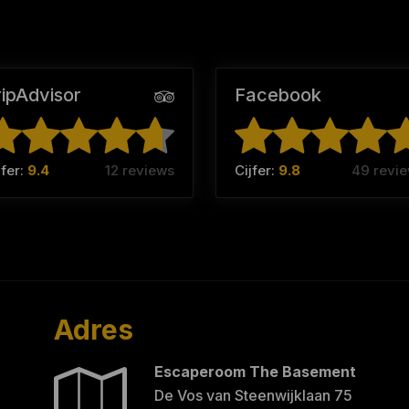
ripAdvisor
Facebook
jfer:
9.4
12 reviews
Cijfer:
9.8
49 revi
Adres
Escaperoom The Basement
De Vos van Steenwijklaan 75