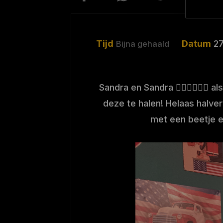
Tijd
Datum
2
Bijna gehaald
Sandra en Sandra 🕵🏼‍♀️🕵🏼‍♀
deze te halen! Helaas halver
met een beetje e