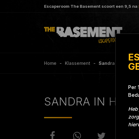
Escaperoom The Basement scoort een
9,5
na
E
Home
Klassement
Sandra in het kwad
G
Per 
Beda
SANDRA IN HET
Heb 
zorg
hier