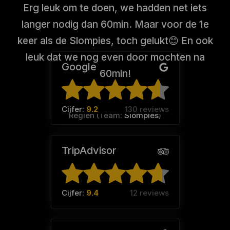
Erg leuk om te doen, we hadden net iets
langer nodig dan 60min. Maar voor de 1e
keer als de Slompies, toch gelukt😊 En ook
leuk dat we nog even door mochten na
Google
60min!
Cijfer:
9.2
130 reviews
Regien (Team:
Slompies
)
TripAdvisor
Cijfer:
9.4
12 reviews