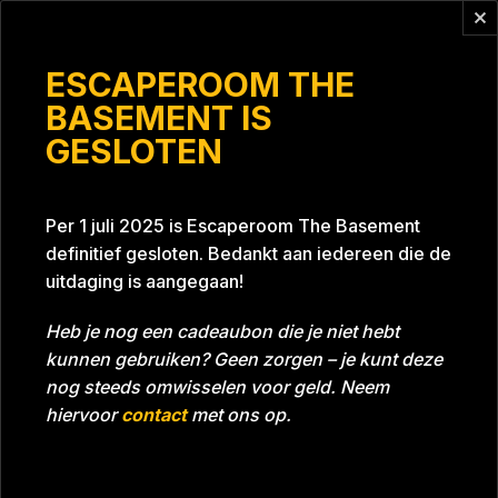
Vragen?
info@escaperoomthebasement.nl
ESCAPEROOM THE
BASEMENT IS
GESLOTEN
Blauwe Reigers
Per 1 juli 2025 is Escaperoom The Basement
definitief gesloten. Bedankt aan iedereen die de
uitdaging is aangegaan!
Heb je nog een cadeaubon die je niet hebt
kunnen gebruiken? Geen zorgen – je kunt deze
Tijd
Datum
06-08-2021
Bijna gehaald
nog steeds omwisselen voor geld. Neem
Room
Grill With A Thrill
hiervoor
contact
met ons op.
Beoordeling
5
/5 sterren