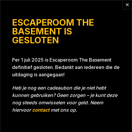
Vragen?
info@escaperoomthebasement.nl
ESCAPEROOM THE
BASEMENT IS
GESLOTEN
Kijken hoe het loopt
Per 1 juli 2025 is Escaperoom The Basement
definitief gesloten. Bedankt aan iedereen die de
uitdaging is aangegaan!
Heb je nog een cadeaubon die je niet hebt
kunnen gebruiken? Geen zorgen – je kunt deze
Tijd
01:14:29
Datum
23-02-2024
nog steeds omwisselen voor geld. Neem
Room
Project Blue 26A8
hiervoor
contact
met ons op.
Beoordeling
5
/5 sterren