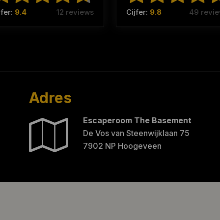
jfer:
9.4
12 reviews
Cijfer:
9.8
49 revi
Adres
Escaperoom The Basement
De Vos van Steenwijklaan 75
7902 NP Hoogeveen