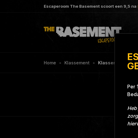
Escaperoom The Basement scoort een
9,5
na
E
Home
Klassement
Klassement
G
Per 
Beda
Heb 
zorg
hier