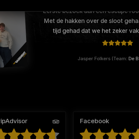
Eerste bezoek aan een escape roo
Met de hakken over de sloot geha
tijd gehad dat we het zeker va
Jasper Folkers (Team:
De B
ripAdvisor
Facebook