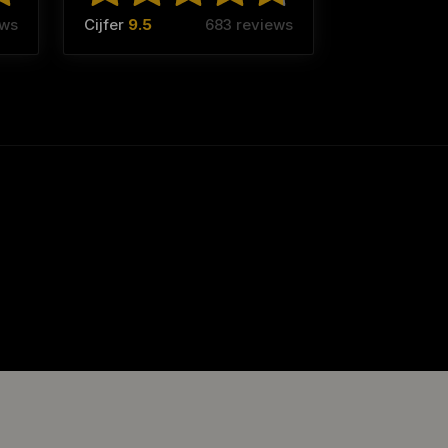
ews
Cijfer
9.5
683 reviews