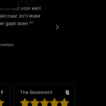
m en wat voor een!
ald maar zo'n leuke
ker gaan doen ^^
roertjes
)
The Basement