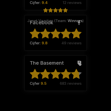
hopelijk snel klaar is.
Cijfer:
9.4
12 reviews
Janet Vaartjes (Team:
Winners
)
Facebook
Cijfer:
9.8
49 reviews
The Basement
Cijfer
9.5
683 reviews