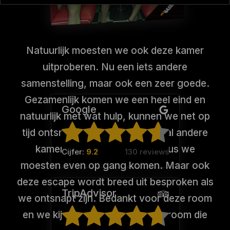
Natuurlijk moesten we ook deze kamer
uitproberen. Nu een iets andere
samenstelling, maar ook een zeer goede.
Gezamenlijk komen we een heel eind en
Google
natuurlijk met wat hulp, kunnen we net op
tijd ontsnappen. Het is een totaal andere
kamer met andere puzzels. Dus we
Cijfer:
9.2
130 reviews
moesten even op gang komen. Maar ook
deze escape wordt breed uit besproken als
TripAdvisor
we ontsnapt zijn. Bedankt voor deze room
en we kijken uit naar de nieuwe room die