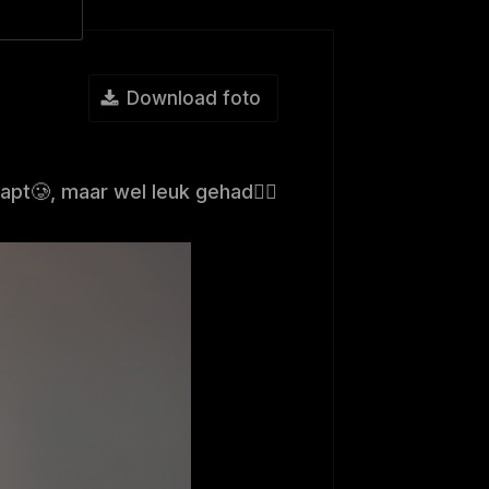
Download foto
pt🥲, maar wel leuk gehad👍🏻