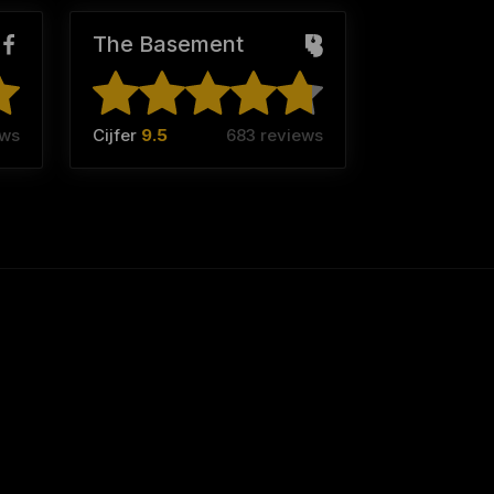
The Basement
ews
Cijfer
9.5
683 reviews