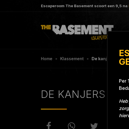
Escaperoom The Basement scoort een
9,5
na
E
Home
Klassement
De kanjers Projec
G
Per 
Beda
DE KANJERS
Heb 
zorg
hier