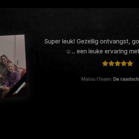
Super leuk! Gezellig ontvangst, g
☺️.. een leuke ervaring me
Malou (Team:
De raadsch