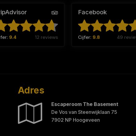
ripAdvisor
Facebook
jfer:
9.4
12 reviews
Cijfer:
9.8
49 revi
Adres
Escaperoom The Basement
De Vos van Steenwijklaan 75
7902 NP Hoogeveen