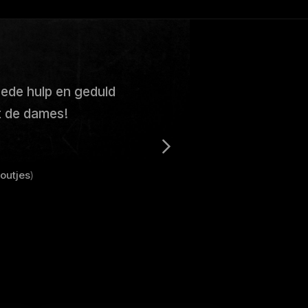
oede hulp en geduld
t de dames!
outjes
)