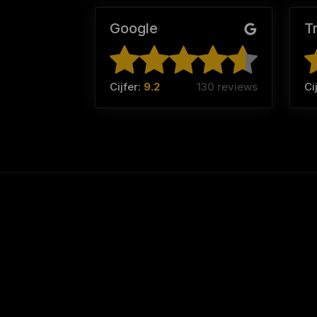
Google
T
Cijfer:
9.2
130 reviews
Ci