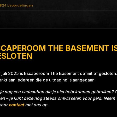
824
beoordelingen
SCAPEROOM THE BASEMENT I
t Blue 26A8
ESLOTEN
1 juli 2025 is Escaperoom The Basement definitief gesloten.
nkt aan iedereen die de uitdaging is aangegaan!
je nog een cadeaubon die je niet hebt kunnen gebruiken? 
en – je kunt deze nog steeds omwisselen voor geld. Neem
voor
contact
met ons op.