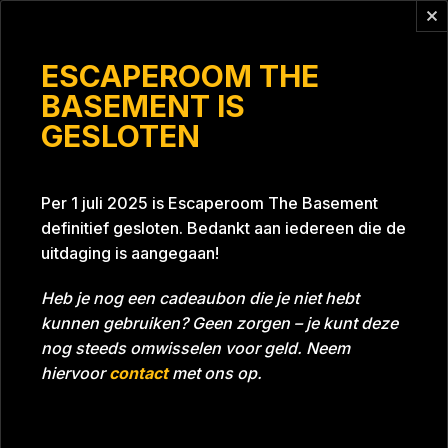
Vragen?
info@escaperoomthebasement.nl
ESCAPEROOM THE
BASEMENT IS
GESLOTEN
Jumbo Westerbork 3
Per 1 juli 2025 is Escaperoom The Basement
definitief gesloten. Bedankt aan iedereen die de
uitdaging is aangegaan!
Heb je nog een cadeaubon die je niet hebt
kunnen gebruiken? Geen zorgen – je kunt deze
Tijd
Datum
10-04-2022
Bijna gehaald
nog steeds omwisselen voor geld. Neem
Room
Project Blue 26A8
hiervoor
contact
met ons op.
Download foto