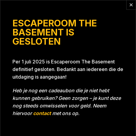
Vragen?
info@escaperoomthebasement.nl
ESCAPEROOM THE
BASEMENT IS
GESLOTEN
De typmiepen
Per 1 juli 2025 is Escaperoom The Basement
definitief gesloten. Bedankt aan iedereen die de
uitdaging is aangegaan!
Heb je nog een cadeaubon die je niet hebt
kunnen gebruiken? Geen zorgen – je kunt deze
Tijd
59:27
Datum
30-10-2021
nog steeds omwisselen voor geld. Neem
Room
Project Blue 26A8
hiervoor
contact
met ons op.
Download foto