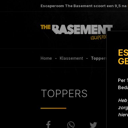
Escaperoom The Basement scoort een
9,5
na
E
Home
Klassement
Toppers Project 
G
Per 
Beda
TOPPERS
Heb 
zorg
hier