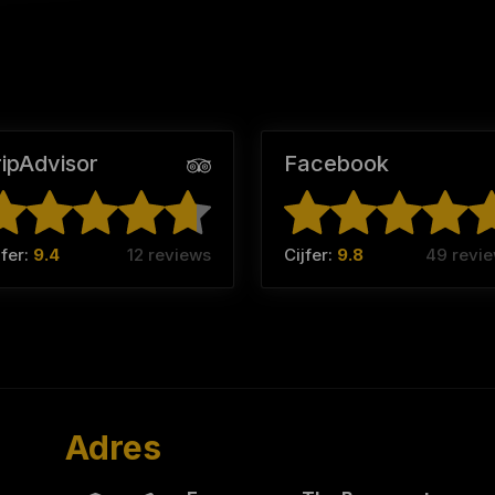
ripAdvisor
Facebook
jfer:
9.4
12 reviews
Cijfer:
9.8
49 revi
Adres