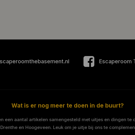
scaperoomthebasement.nl
Escaperoom 
Wat is er nog meer te doen in de buurt?
 een aantal artikelen samengesteld met uitjes en dingen te 
 Drenthe en Hoogeveen. Leuk om je uitje bij ons te complemen