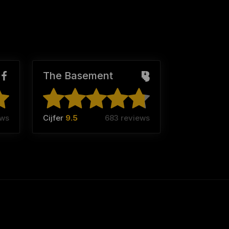
The Basement
ews
Cijfer
9.5
683 reviews