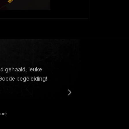
jd gehaald, leuke
Goede begeleiding!
lue
)