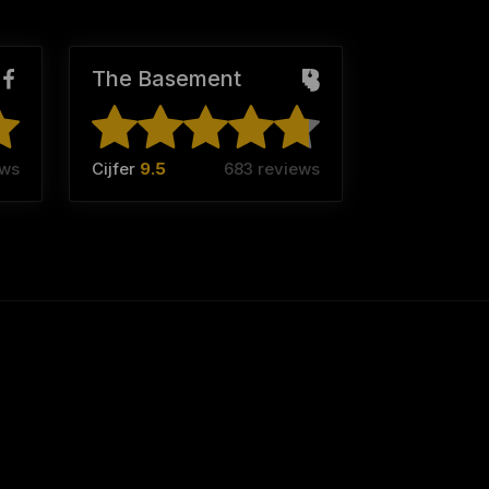
The Basement
ews
Cijfer
9.5
683 reviews