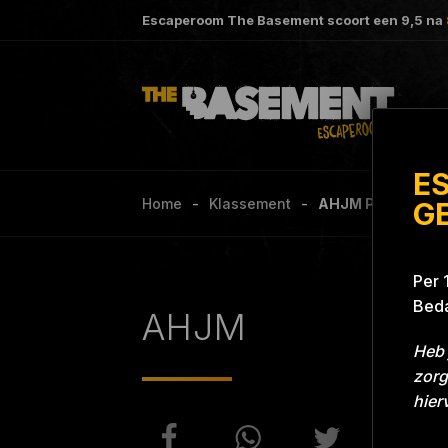
Escaperoom The Basement scoort een
9,5
na
E
Home
Klassement
AHJM Project Blu
G
Per 
Beda
AHJM
Heb 
zorg
hier