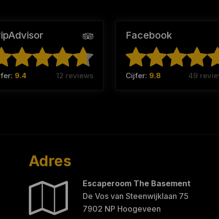
ripAdvisor
Facebook
jfer:
9.4
12 reviews
Cijfer:
9.8
49 revi
Adres
Escaperoom The Basement
De Vos van Steenwijklaan 75
7902 NP Hoogeveen