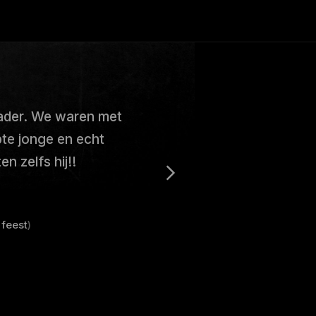
rader. We waren met
te jonge en echt
n zelfs hij!!
 feest
)