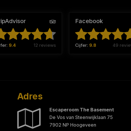
ripAdvisor
Facebook
jfer:
9.4
12 reviews
Cijfer:
9.8
49 revi
Adres
Escaperoom The Basement
De Vos van Steenwijklaan 75
7902 NP Hoogeveen