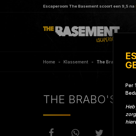
Escaperoom The Basement scoort een
9,5
na
E
Home
Klassement
The Brabo's Proj
G
Per 
Beda
THE BRABO'S
Heb 
zorg
hier