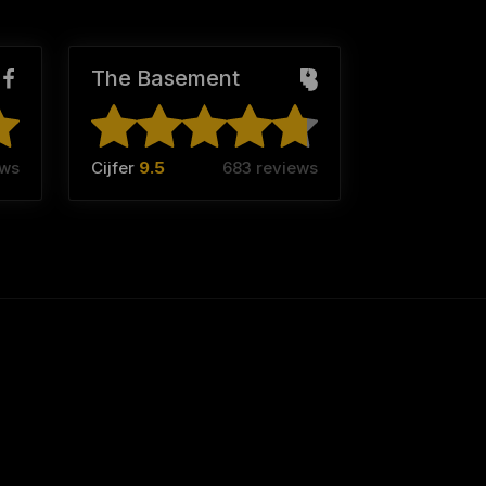
The Basement
ews
Cijfer
9.5
683 reviews