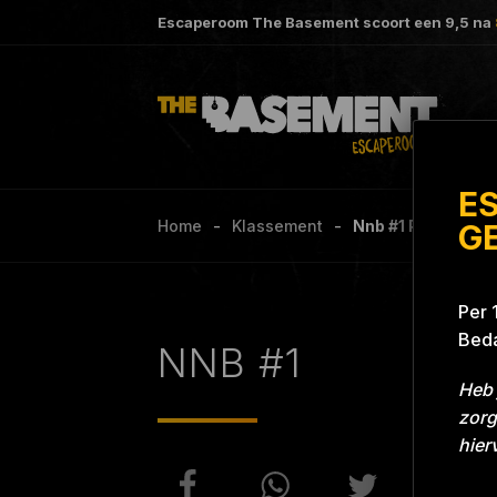
Escaperoom The Basement scoort een
9,5
na
E
Home
Klassement
Nnb #1 Project Bl
G
Per 
Beda
NNB #1
Heb 
zorg
hier