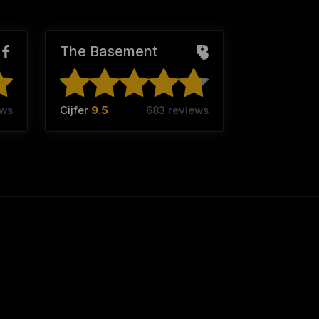
The Basement
ews
Cijfer
9.5
683 reviews