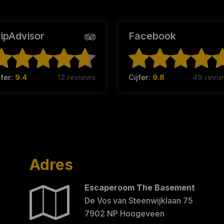
ripAdvisor
Facebook
jfer:
9.4
12 reviews
Cijfer:
9.8
49 revi
Adres
Escaperoom The Basement
De Vos van Steenwijklaan 75
7902 NP Hoogeveen