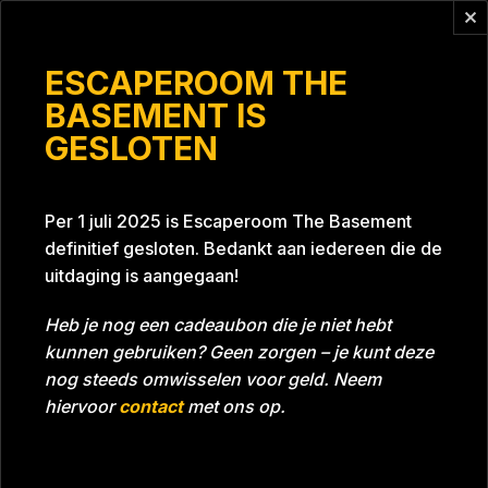
Vragen?
info@escaperoomthebasement.nl
ESCAPEROOM THE
BASEMENT IS
GESLOTEN
2490
Per 1 juli 2025 is Escaperoom The Basement
definitief gesloten. Bedankt aan iedereen die de
uitdaging is aangegaan!
Heb je nog een cadeaubon die je niet hebt
kunnen gebruiken? Geen zorgen – je kunt deze
Tijd
Datum
14-11-2021
Bijna gehaald
nog steeds omwisselen voor geld. Neem
Room
Project Blue 26A8
hiervoor
contact
met ons op.
Download foto