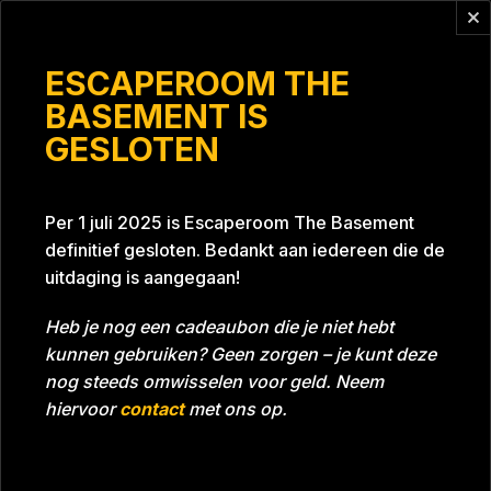
Vragen?
info@escaperoomthebasement.nl
ESCAPEROOM THE
BASEMENT IS
GESLOTEN
Co de kraker
Per 1 juli 2025 is Escaperoom The Basement
definitief gesloten. Bedankt aan iedereen die de
uitdaging is aangegaan!
Heb je nog een cadeaubon die je niet hebt
kunnen gebruiken? Geen zorgen – je kunt deze
Tijd
57:21
Datum
06-11-2021
nog steeds omwisselen voor geld. Neem
Room
Project Blue 26A8
hiervoor
contact
met ons op.
Beoordeling
5
/5 sterren