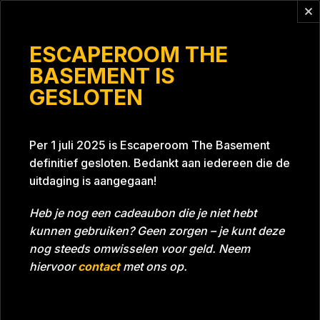
Vragen?
info@escaperoomthebasement.nl
ESCAPEROOM THE
BASEMENT IS
GESLOTEN
De Erasmianen
Per 1 juli 2025 is Escaperoom The Basement
definitief gesloten. Bedankt aan iedereen die de
uitdaging is aangegaan!
Heb je nog een cadeaubon die je niet hebt
kunnen gebruiken? Geen zorgen – je kunt deze
Tijd
52:23
Datum
06-11-2021
nog steeds omwisselen voor geld. Neem
Room
Project Blue 26A8
hiervoor
contact
met ons op.
Beoordeling
5
/5 sterren