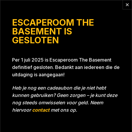
Vragen?
info@escaperoomthebasement.nl
ESCAPEROOM THE
BASEMENT IS
GESLOTEN
FantasticFour
Per 1 juli 2025 is Escaperoom The Basement
definitief gesloten. Bedankt aan iedereen die de
uitdaging is aangegaan!
Heb je nog een cadeaubon die je niet hebt
kunnen gebruiken? Geen zorgen – je kunt deze
Tijd
59:14
Datum
11-12-2021
nog steeds omwisselen voor geld. Neem
Room
Project Blue 26A8
hiervoor
contact
met ons op.
Download foto