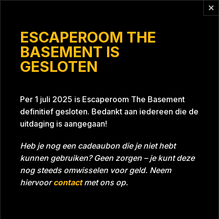
Vragen?
info@escaperoomthebasement.nl
ESCAPEROOM THE
BASEMENT IS
GESLOTEN
nnb #1
Per 1 juli 2025 is Escaperoom The Basement
definitief gesloten. Bedankt aan iedereen die de
uitdaging is aangegaan!
Heb je nog een cadeaubon die je niet hebt
kunnen gebruiken? Geen zorgen – je kunt deze
Tijd
Datum
23-04-2022
Bijna gehaald
nog steeds omwisselen voor geld. Neem
Room
Project Blue 26A8
hiervoor
contact
met ons op.
Download foto