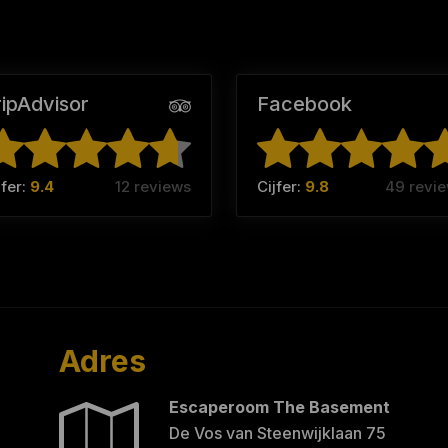
ripAdvisor
Facebook
jfer:
9.4
12 reviews
Cijfer:
9.8
49 revi
Adres
Escaperoom The Basement
De Vos van Steenwijklaan 75