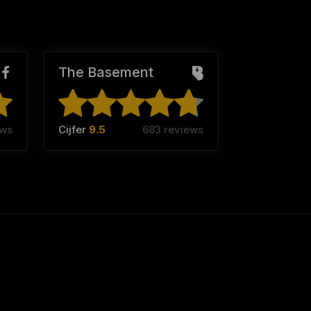
The Basement
ews
Cijfer
9.5
683 reviews