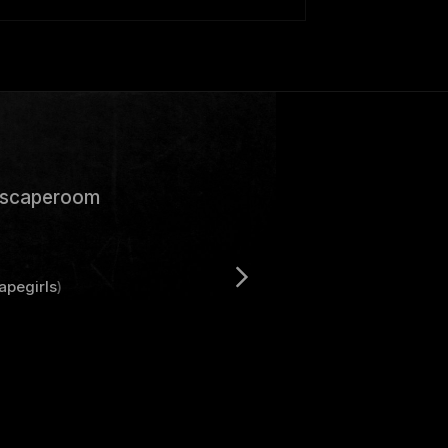
 escaperoom
apegirls
)