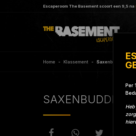
Escaperoom The Basement scoort een
9,5
na
E
Home
Klassement
Saxenbuddies Pro
G
Per 
Beda
SAXENBUDDIES
Heb 
zorg
hier