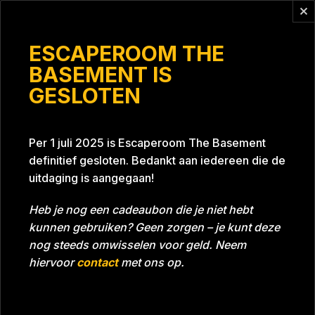
Vragen?
info@escaperoomthebasement.nl
ESCAPEROOM THE
BASEMENT IS
GESLOTEN
P&A Escapings
Per 1 juli 2025 is Escaperoom The Basement
definitief gesloten. Bedankt aan iedereen die de
uitdaging is aangegaan!
Heb je nog een cadeaubon die je niet hebt
kunnen gebruiken? Geen zorgen – je kunt deze
Tijd
55:56
Datum
06-02-2022
nog steeds omwisselen voor geld. Neem
Room
Project Blue 26A8
hiervoor
contact
met ons op.
Download foto