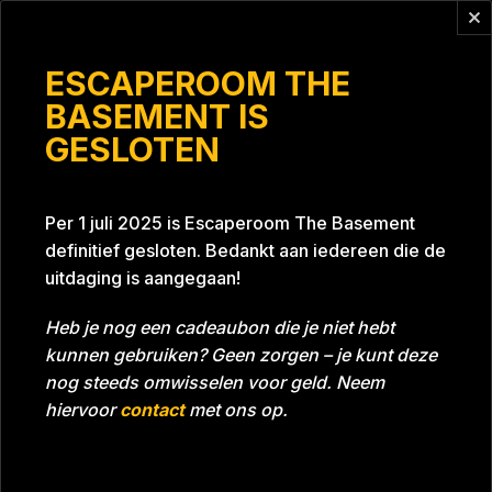
Vragen?
info@escaperoomthebasement.nl
ESCAPEROOM THE
BASEMENT IS
GESLOTEN
Bertran en Esther
Per 1 juli 2025 is Escaperoom The Basement
definitief gesloten. Bedankt aan iedereen die de
uitdaging is aangegaan!
Heb je nog een cadeaubon die je niet hebt
kunnen gebruiken? Geen zorgen – je kunt deze
Tijd
Datum
19-02-2022
Bijna gehaald
nog steeds omwisselen voor geld. Neem
Room
Project Blue 26A8
hiervoor
contact
met ons op.
Beoordeling
4
/5 sterren