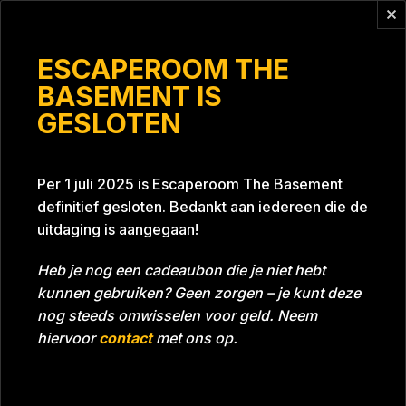
Vragen?
info@escaperoomthebasement.nl
ESCAPEROOM THE
BASEMENT IS
GESLOTEN
DaniÃ«l's Angels
Per 1 juli 2025 is Escaperoom The Basement
definitief gesloten. Bedankt aan iedereen die de
uitdaging is aangegaan!
Heb je nog een cadeaubon die je niet hebt
kunnen gebruiken? Geen zorgen – je kunt deze
Tijd
48:07
Datum
25-02-2022
nog steeds omwisselen voor geld. Neem
Room
Grill With A Thrill
hiervoor
contact
met ons op.
Download foto