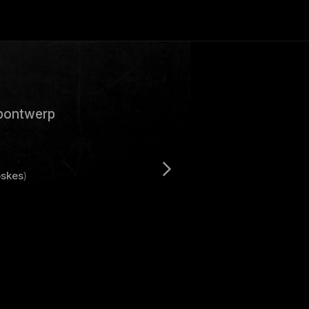
opontwerp
skes
)