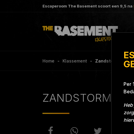
Escaperoom The Basement scoort een
9,5
na
E
Home
Klassement
Zandstorm Projec
G
Per 
Beda
ZANDSTORM
Heb 
zorg
hier