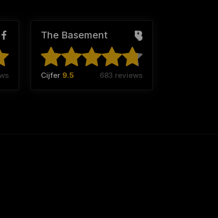
The Basement
ews
Cijfer
9.5
683 reviews