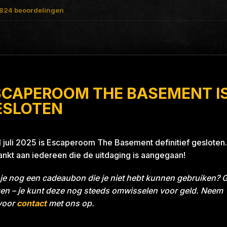
824
beoordelingen
SCAPEROOM THE BASEMENT I
t Blue 26A8
ESLOTEN
1 juli 2025 is Escaperoom The Basement definitief gesloten.
nkt aan iedereen die de uitdaging is aangegaan!
je nog een cadeaubon die je niet hebt kunnen gebruiken? 
en – je kunt deze nog steeds omwisselen voor geld. Neem
voor
contact
met ons op.