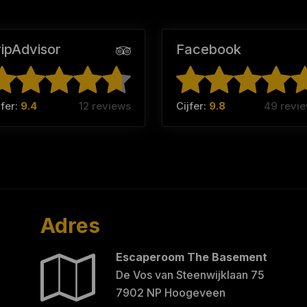
ripAdvisor
Facebook
jfer:
9.4
12 reviews
Cijfer:
9.8
49 revi
Adres
Escaperoom The Basement
De Vos van Steenwijklaan 75
7902 NP Hoogeveen