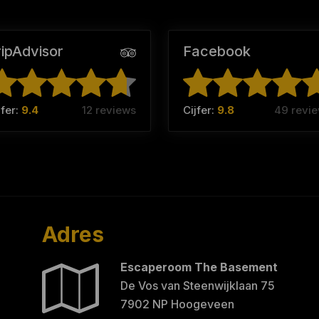
ripAdvisor
Facebook
jfer:
9.4
12 reviews
Cijfer:
9.8
49 revi
Adres
Escaperoom The Basement
De Vos van Steenwijklaan 75
7902 NP Hoogeveen