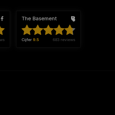
The Basement
ews
Cijfer
9.5
683 reviews