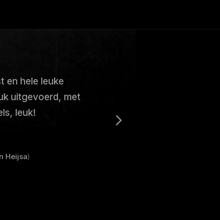
t en hele leuke
uk uitgevoerd, met
ls, leuk!
n Heijsa
)