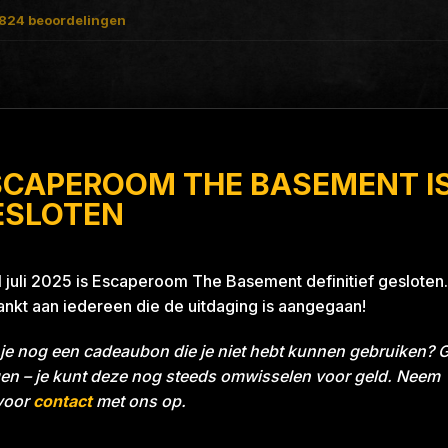
824
beoordelingen
SCAPEROOM THE BASEMENT I
rs Project Blue 26A8
ESLOTEN
1 juli 2025 is Escaperoom The Basement definitief gesloten.
nkt aan iedereen die de uitdaging is aangegaan!
NNERS
je nog een cadeaubon die je niet hebt kunnen gebruiken? 
en – je kunt deze nog steeds omwisselen voor geld. Neem
voor
contact
met ons op.