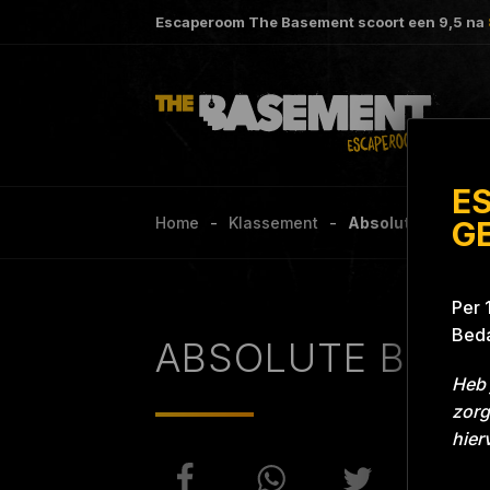
Escaperoom The Basement scoort een
9,5
na
E
Home
Klassement
Absolute beginne
G
Per 
Beda
ABSOLUTE BEGI
Heb 
zorg
hier