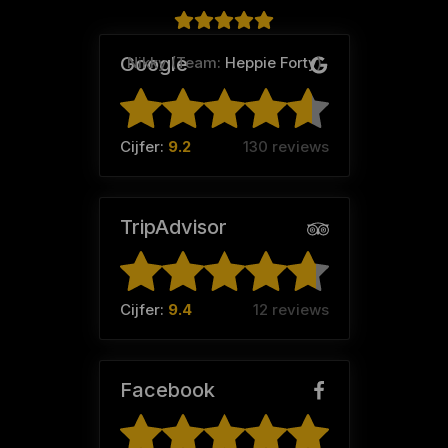
Google
Nikky (Team:
Heppie Forty
)
Cijfer:
9.2
130 reviews
TripAdvisor
Cijfer:
9.4
12 reviews
Facebook