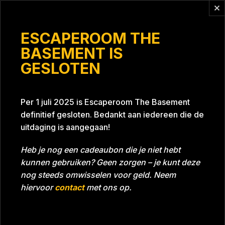
Vragen?
info@escaperoomthebasement.nl
ESCAPEROOM THE
BASEMENT IS
GESLOTEN
Nielen1
Per 1 juli 2025 is Escaperoom The Basement
definitief gesloten. Bedankt aan iedereen die de
uitdaging is aangegaan!
Heb je nog een cadeaubon die je niet hebt
kunnen gebruiken? Geen zorgen – je kunt deze
Tijd
55:27
Datum
05-03-2022
nog steeds omwisselen voor geld. Neem
Room
Project Blue 26A8
hiervoor
contact
met ons op.
Download foto