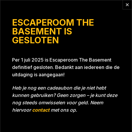
Vragen?
info@escaperoomthebasement.nl
ESCAPEROOM THE
BASEMENT IS
GESLOTEN
Nielen2
Per 1 juli 2025 is Escaperoom The Basement
definitief gesloten. Bedankt aan iedereen die de
uitdaging is aangegaan!
Heb je nog een cadeaubon die je niet hebt
kunnen gebruiken? Geen zorgen – je kunt deze
Tijd
48:17
Datum
05-03-2022
nog steeds omwisselen voor geld. Neem
Room
Grill With A Thrill
hiervoor
contact
met ons op.
Download foto