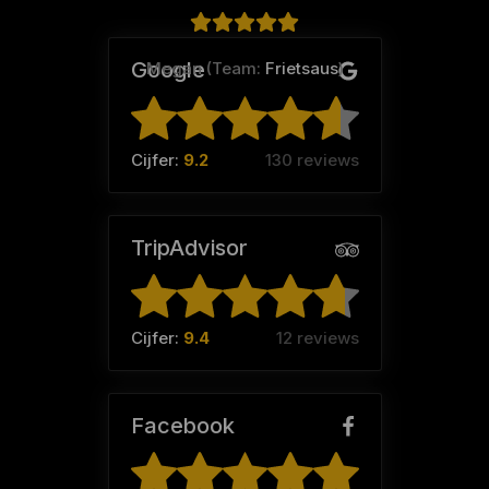
Google
Megan (Team:
Frietsaus
)
Cijfer:
9.2
130 reviews
TripAdvisor
Cijfer:
9.4
12 reviews
Facebook