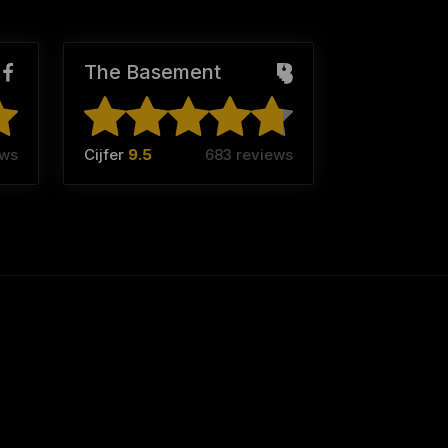
The Basement
ews
Cijfer
9.5
683 reviews