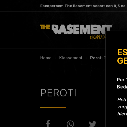
Escaperoom The Basement scoort een
9,5
na
E
Home
Klassement
Peroti Project Bl
G
Per 
Beda
PEROTI
Heb 
zorg
hier