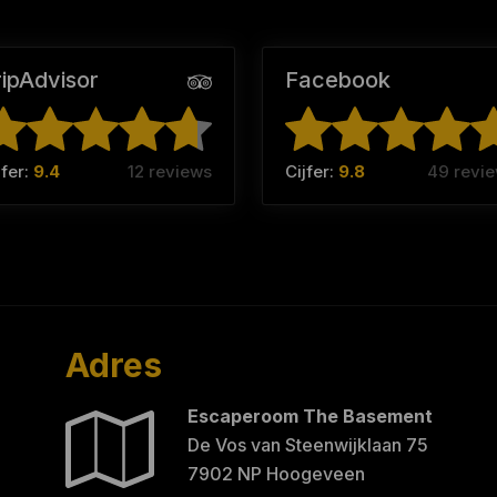
ripAdvisor
Facebook
jfer:
9.4
12 reviews
Cijfer:
9.8
49 revi
Adres
Escaperoom The Basement
De Vos van Steenwijklaan 75
7902 NP Hoogeveen