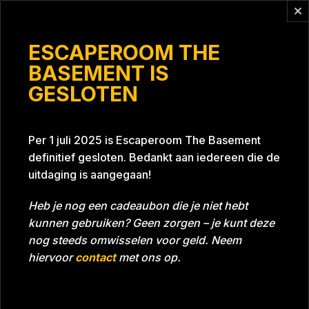
Vragen?
info@escaperoomthebasement.nl
ESCAPEROOM THE
BASEMENT IS
GESLOTEN
nnb #1
Per 1 juli 2025 is Escaperoom The Basement
definitief gesloten. Bedankt aan iedereen die de
uitdaging is aangegaan!
Heb je nog een cadeaubon die je niet hebt
kunnen gebruiken? Geen zorgen – je kunt deze
Tijd
Datum
19-03-2022
Bijna gehaald
nog steeds omwisselen voor geld. Neem
Room
Project Blue 26A8
hiervoor
contact
met ons op.
Download foto