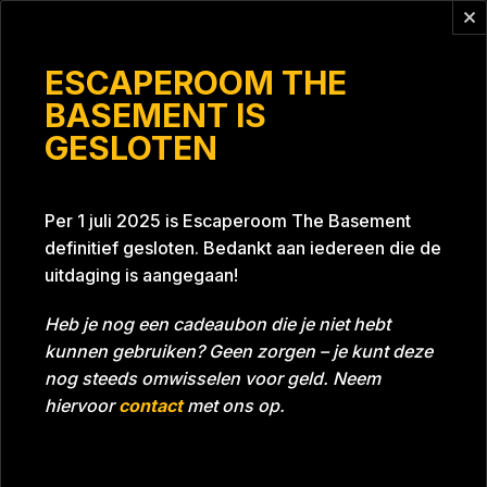
Vragen?
info@escaperoomthebasement.nl
ESCAPEROOM THE
BASEMENT IS
GESLOTEN
Hannah gaat trouwen!
Per 1 juli 2025 is Escaperoom The Basement
definitief gesloten. Bedankt aan iedereen die de
uitdaging is aangegaan!
Heb je nog een cadeaubon die je niet hebt
kunnen gebruiken? Geen zorgen – je kunt deze
Tijd
Datum
30-04-2022
Bijna gehaald
nog steeds omwisselen voor geld. Neem
Room
Grill With A Thrill
hiervoor
contact
met ons op.
Download foto