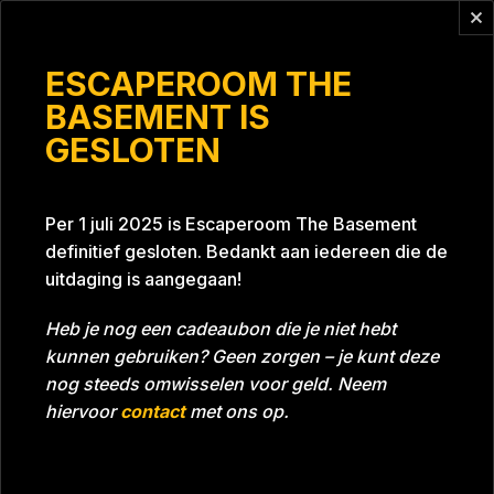
Vragen?
info@escaperoomthebasement.nl
ESCAPEROOM THE
BASEMENT IS
GESLOTEN
Icare #1
Per 1 juli 2025 is Escaperoom The Basement
definitief gesloten. Bedankt aan iedereen die de
uitdaging is aangegaan!
Heb je nog een cadeaubon die je niet hebt
kunnen gebruiken? Geen zorgen – je kunt deze
Tijd
Datum
22-04-2022
Bijna gehaald
nog steeds omwisselen voor geld. Neem
Room
Project Blue 26A8
hiervoor
contact
met ons op.
Download foto