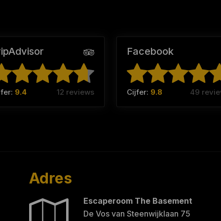
ripAdvisor
Facebook
jfer:
9.4
12 reviews
Cijfer:
9.8
49 revi
Adres
Escaperoom The Basement
De Vos van Steenwijklaan 75