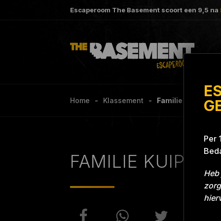
Escaperoom The Basement scoort een
9,5
na
E
Home
Klassement
Familie Kuipers P
G
Per 
Beda
FAMILIE KUIPERS
Heb 
zorg
hier