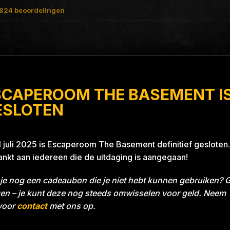
824
beoordelingen
SCAPEROOM THE BASEMENT I
roject Blue 26A8
ESLOTEN
1 juli 2025 is Escaperoom The Basement definitief gesloten.
nkt aan iedereen die de uitdaging is aangegaan!
je nog een cadeaubon die je niet hebt kunnen gebruiken? 
en – je kunt deze nog steeds omwisselen voor geld. Neem
voor
contact
met ons op.