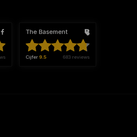
The Basement
ews
Cijfer
9.5
683 reviews