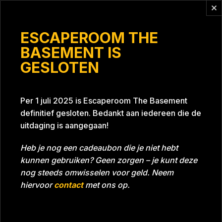
Vragen?
info@escaperoomthebasement.nl
ESCAPEROOM THE
BASEMENT IS
GESLOTEN
Boerige Bosmensen
Per 1 juli 2025 is Escaperoom The Basement
definitief gesloten. Bedankt aan iedereen die de
uitdaging is aangegaan!
Heb je nog een cadeaubon die je niet hebt
kunnen gebruiken? Geen zorgen – je kunt deze
Tijd
46:29
Datum
16-04-2022
nog steeds omwisselen voor geld. Neem
Room
Grill With A Thrill
hiervoor
contact
met ons op.
Download foto