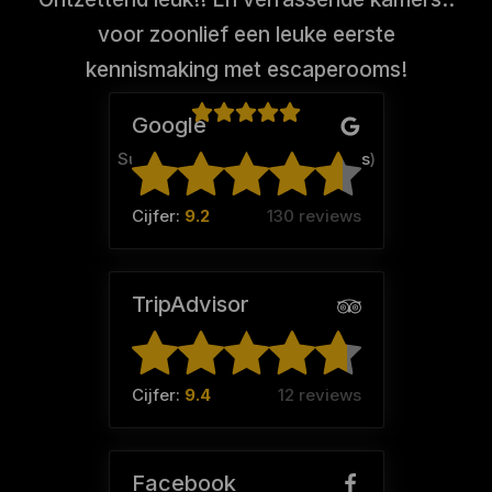
voor zoonlief een leuke eerste
kennismaking met escaperooms!
Google
Susanne Slot (Team:
De Slotties
)
Cijfer:
9.2
130 reviews
TripAdvisor
Cijfer:
9.4
12 reviews
Facebook