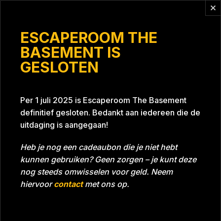
Vragen?
info@escaperoomthebasement.nl
ESCAPEROOM THE
BASEMENT IS
GESLOTEN
3 keer 2
Per 1 juli 2025 is Escaperoom The Basement
definitief gesloten. Bedankt aan iedereen die de
uitdaging is aangegaan!
Heb je nog een cadeaubon die je niet hebt
kunnen gebruiken? Geen zorgen – je kunt deze
Tijd
54:34
Datum
08-05-2022
nog steeds omwisselen voor geld. Neem
Room
Project Blue 26A8
hiervoor
contact
met ons op.
Download foto