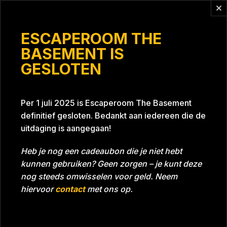
Vragen?
info@escaperoomthebasement.nl
ESCAPEROOM THE
BASEMENT IS
GESLOTEN
Blauw
Per 1 juli 2025 is Escaperoom The Basement
definitief gesloten. Bedankt aan iedereen die de
uitdaging is aangegaan!
Heb je nog een cadeaubon die je niet hebt
kunnen gebruiken? Geen zorgen – je kunt deze
Tijd
Datum
18-06-2022
Bijna gehaald
nog steeds omwisselen voor geld. Neem
Room
Project Blue 26A8
hiervoor
contact
met ons op.
Download foto