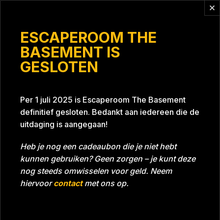
Vragen?
info@escaperoomthebasement.nl
ESCAPEROOM THE
BASEMENT IS
GESLOTEN
Dit doen we even.
Per 1 juli 2025 is Escaperoom The Basement
definitief gesloten. Bedankt aan iedereen die de
uitdaging is aangegaan!
Heb je nog een cadeaubon die je niet hebt
kunnen gebruiken? Geen zorgen – je kunt deze
Tijd
58:11
Datum
05-06-2022
nog steeds omwisselen voor geld. Neem
Room
Project Blue 26A8
hiervoor
contact
met ons op.
Download foto