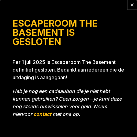
Vragen?
info@escaperoomthebasement.nl
ESCAPEROOM THE
BASEMENT IS
GESLOTEN
Brainiac nerds
Per 1 juli 2025 is Escaperoom The Basement
definitief gesloten. Bedankt aan iedereen die de
uitdaging is aangegaan!
Heb je nog een cadeaubon die je niet hebt
kunnen gebruiken? Geen zorgen – je kunt deze
Tijd
Datum
26-05-2022
Bijna gehaald
nog steeds omwisselen voor geld. Neem
Room
Grill With A Thrill
hiervoor
contact
met ons op.
Download foto