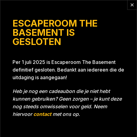
Vragen?
info@escaperoomthebasement.nl
ESCAPEROOM THE
BASEMENT IS
GESLOTEN
Dikkies
Per 1 juli 2025 is Escaperoom The Basement
definitief gesloten. Bedankt aan iedereen die de
uitdaging is aangegaan!
Heb je nog een cadeaubon die je niet hebt
kunnen gebruiken? Geen zorgen – je kunt deze
Tijd
Datum
28-05-2022
Bijna gehaald
nog steeds omwisselen voor geld. Neem
Room
Grill With A Thrill
hiervoor
contact
met ons op.
Download foto