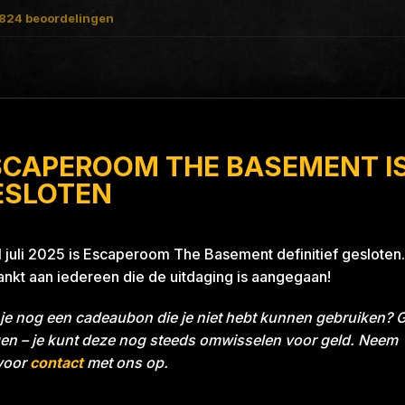
824
beoordelingen
SCAPEROOM THE BASEMENT I
ith A Thrill
ESLOTEN
1 juli 2025 is Escaperoom The Basement definitief gesloten.
nkt aan iedereen die de uitdaging is aangegaan!
je nog een cadeaubon die je niet hebt kunnen gebruiken? 
en – je kunt deze nog steeds omwisselen voor geld. Neem
voor
contact
met ons op.