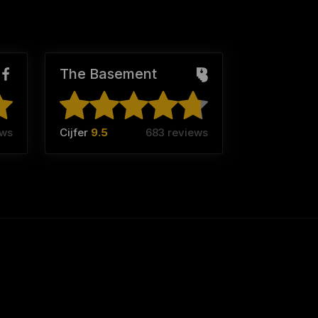
The Basement
ews
Cijfer
9.5
683 reviews