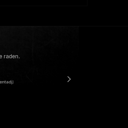
e raden.
entadj
)