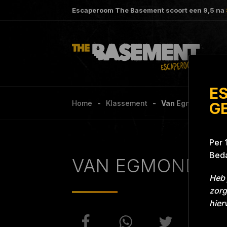
Escaperoom The Basement scoort een
9,5
na
E
Home
Klassement
Van Egmond Grill W
G
Per 
Beda
VAN EGMOND
Heb 
zorg
hier