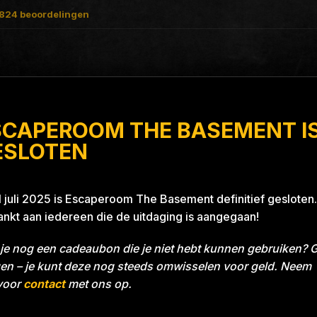
824
beoordelingen
SCAPEROOM THE BASEMENT I
er Project Blue 26A8
ESLOTEN
1 juli 2025 is Escaperoom The Basement definitief gesloten.
nkt aan iedereen die de uitdaging is aangegaan!
WERKER
je nog een cadeaubon die je niet hebt kunnen gebruiken? 
en – je kunt deze nog steeds omwisselen voor geld. Neem
voor
contact
met ons op.