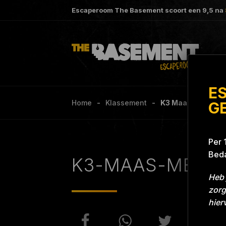
Escaperoom The Basement scoort een
9,5
na
E
Home
Klassement
K3 Maas Medewerk
G
Per 
Beda
K3-MAAS-MEDE
Heb 
zorg
hier