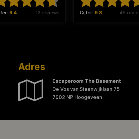
jfer:
9.4
12 reviews
Cijfer:
9.8
49 revi
Adres
Escaperoom The Basement
De Vos van Steenwijklaan 75
7902 NP Hoogeveen