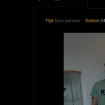
Tijd
Datum
2
Bijna gehaald