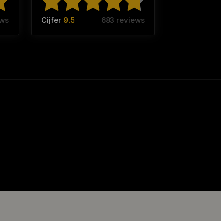
ews
Cijfer
9.5
683 reviews