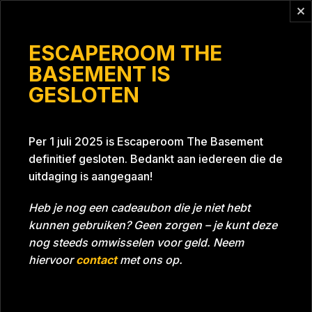
Vragen?
info@escaperoomthebasement.nl
ESCAPEROOM THE
BASEMENT IS
GESLOTEN
De Bosjes
Per 1 juli 2025 is Escaperoom The Basement
definitief gesloten. Bedankt aan iedereen die de
uitdaging is aangegaan!
Heb je nog een cadeaubon die je niet hebt
kunnen gebruiken? Geen zorgen – je kunt deze
Tijd
Datum
18-07-2022
Bijna gehaald
nog steeds omwisselen voor geld. Neem
Room
Grill With A Thrill
hiervoor
contact
met ons op.
Beoordeling
5
/5 sterren