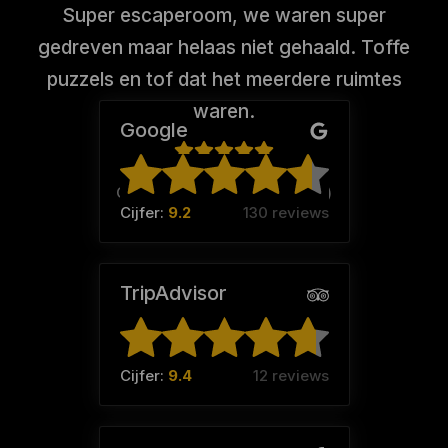
Super escaperoom, we waren super
gedreven maar helaas niet gehaald. Toffe
puzzels en tof dat het meerdere ruimtes
waren.
Google
Cindy Kappen (Team:
CinWin
)
Cijfer:
9.2
130 reviews
TripAdvisor
Cijfer:
9.4
12 reviews