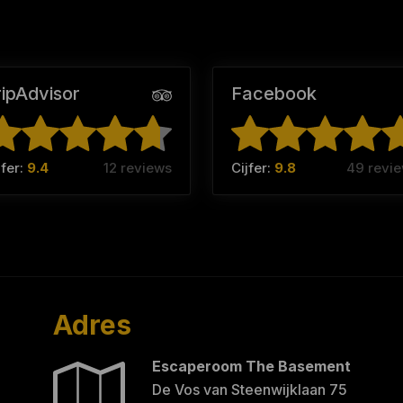
ripAdvisor
Facebook
jfer:
9.4
12 reviews
Cijfer:
9.8
49 revi
Adres
Escaperoom The Basement
De Vos van Steenwijklaan 75