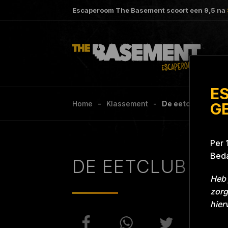
Escaperoom The Basement scoort een
9,5
na
E
Home
Klassement
De eetclub Projec
G
Per 
Beda
DE EETCLUB
Heb 
zorg
hier