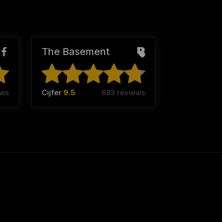
The Basement
ews
Cijfer
9.5
683 reviews