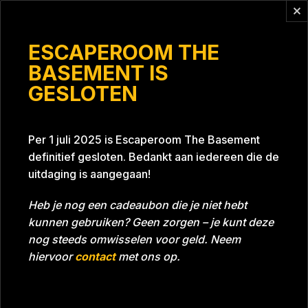
Vragen?
info@escaperoomthebasement.nl
ESCAPEROOM THE
BASEMENT IS
GESLOTEN
De Friezen
Per 1 juli 2025 is Escaperoom The Basement
definitief gesloten. Bedankt aan iedereen die de
uitdaging is aangegaan!
Heb je nog een cadeaubon die je niet hebt
kunnen gebruiken? Geen zorgen – je kunt deze
Tijd
Datum
04-10-2022
Bijna gehaald
nog steeds omwisselen voor geld. Neem
Room
Project Blue 26A8
hiervoor
contact
met ons op.
Download foto