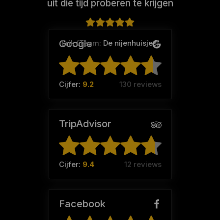
uit die tijd proberen te krijgen
Google
Erik (Team:
De nijenhuisjes
)
Cijfer:
9.2
130 reviews
TripAdvisor
Cijfer:
9.4
12 reviews
Facebook