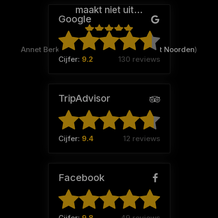
maakt niet uit…
Google
Annet Berkhout (Team:
Chickas uut â€˜t Noorden
)
Cijfer:
9.2
130 reviews
TripAdvisor
Cijfer:
9.4
12 reviews
Facebook
Cijfer:
9.8
49 reviews