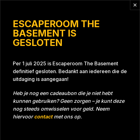
Vragen?
info@escaperoomthebasement.nl
ESCAPEROOM THE
BASEMENT IS
GESLOTEN
De boterkoekjes
Per 1 juli 2025 is Escaperoom The Basement
definitief gesloten. Bedankt aan iedereen die de
uitdaging is aangegaan!
Heb je nog een cadeaubon die je niet hebt
kunnen gebruiken? Geen zorgen – je kunt deze
Tijd
Datum
07-10-2022
Bijna gehaald
nog steeds omwisselen voor geld. Neem
Room
Project Blue 26A8
hiervoor
contact
met ons op.
Download foto