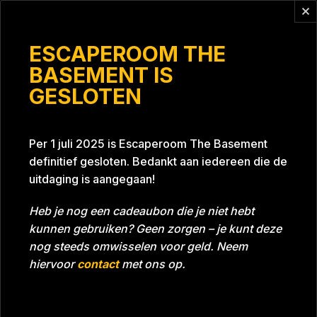
Vragen?
info@escaperoomthebasement.nl
ESCAPEROOM THE
BASEMENT IS
GESLOTEN
2
Per 1 juli 2025 is Escaperoom The Basement
definitief gesloten. Bedankt aan iedereen die de
uitdaging is aangegaan!
Heb je nog een cadeaubon die je niet hebt
kunnen gebruiken? Geen zorgen – je kunt deze
Tijd
Datum
21-12-2022
Bijna gehaald
nog steeds omwisselen voor geld. Neem
Room
Grill With A Thrill
hiervoor
contact
met ons op.
Download foto