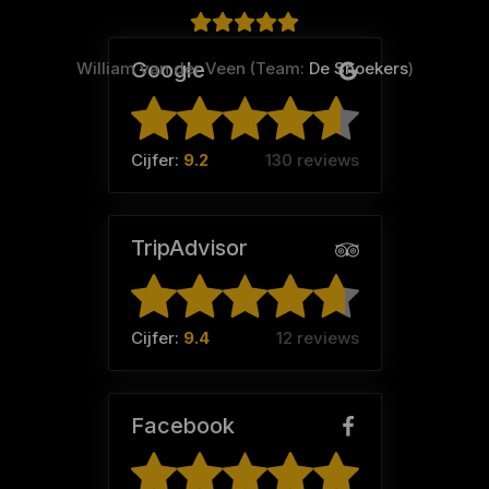
Google
William van der Veen (Team:
De Snoekers
)
Cijfer:
9.2
130 reviews
TripAdvisor
Cijfer:
9.4
12 reviews
Facebook